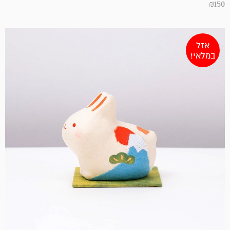
₪
150
אזל
במלאי!