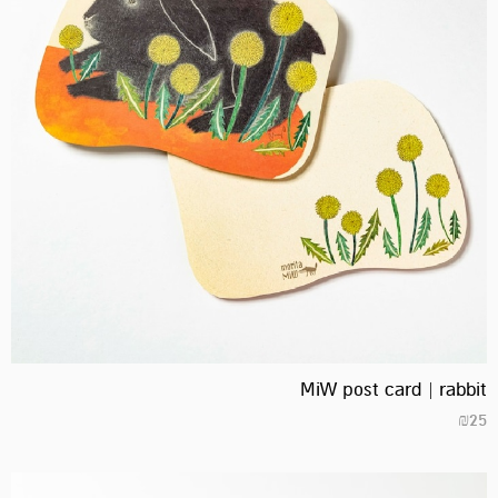
MiW post card | rabbit
₪
25