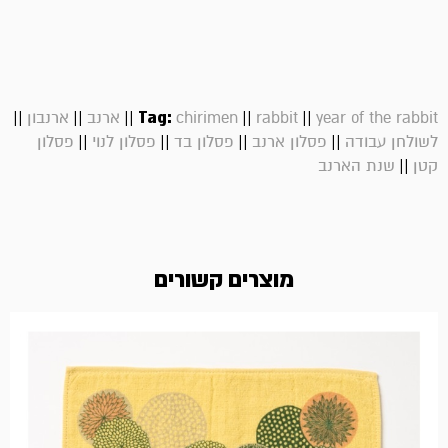
||
||
||
Tag:
||
||
year of the rabbit
rabbit
chirimen
ארנב
ארנבון
||
||
||
||
לשולחן עבודה
פסלון ארנב
פסלון בד
פסלון לנוי
פסלון
||
קטן
שנת הארנב
מוצרים קשורים