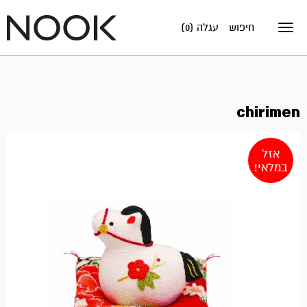
חיפוש
עגלה (0)
Toggle
navigation
chirimen
אזל
במלאי!