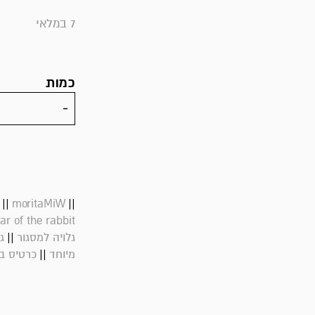
7 במלאי
כמות
||
||
moritaMiW
ar of the rabbit
||
גלויה למסגור
ג
||
מיוחד
כרטיס ב