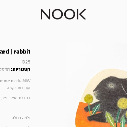
rd | rabbit
₪
25
קטגוריות:
הדפסי
ritaMiW
ועבודות רקמה.
בסדרת מוצרי נייר
גלויה גדולה