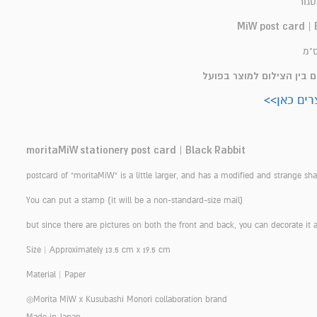
סגור
MiW post card | 
ם בין הצילום למוצר בפועל
רים כאן>>
moritaMiW stationery post card | Black Rabbit
postcard of "moritaMiW" is a little larger, and has a modified and strange sh
You can put a stamp (it will be a non-standard-size mail)
but since there are pictures on both the front and back, you can decorate it 
Size | Approximately 13.5 cm x 19.5 cm
Material | Paper
◎Morita MiW x Kusubashi Monori collaboration brand