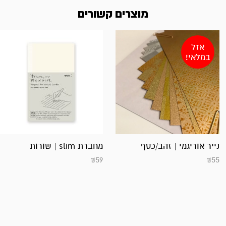
מוצרים קשורים
אזל
במלאי!
נייר אוריגמי | זהב/כסף
מחברת slim | שורות
₪
59
₪
55