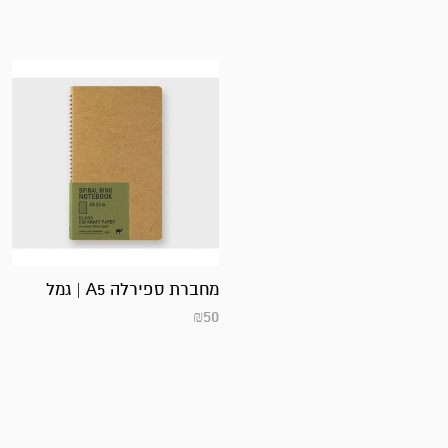
מחברת ספירלה A5 | גמל
₪
50