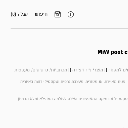
חיפוש
עגלה (0)
MiW post ca
||
||
ם למסגור
מוצרי נייר ויצירה
מכתביות/ כרטיסים/ מעטפות
mo אמנית יפנית מאיירת, אנימטורית, מעצבת גרפית וטקסטיל ידועה באיוריה
, טקסטיל וקרמיקה המאפשרים הצצה לעולמה המופלא ומלא הדמיון