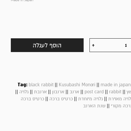
Made in Japan
הוסף לעגלה
Tag:
||
||
black rabbit
Kusubashi Monori
made in japan
||
||
||
||
||
||
||
ye
rabbit
post card
ארנב
ארנבון
ארנבת
גלויה
||
||
||
לויה מאוירת
גלויה מיוחדת
כרטיס ברכה
כרטיס ברכה
||
רכה מקורי
שנת הארנב