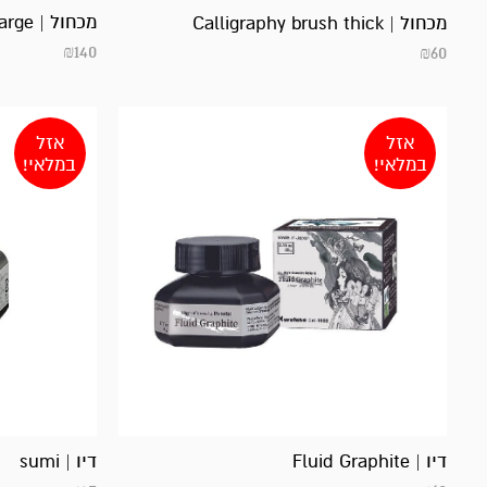
מכחול | wahitsu-large
מכחול | Calligraphy brush thick
₪
140
₪
60
אזל
אזל
במלאי!
במלאי!
דיו | Fluid Graphite
דיו | sumi