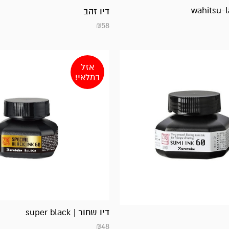
דיו זהב
₪
58
אזל
במלאי!
דיו שחור | super black
₪
48