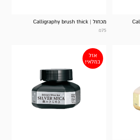
מכחול | Calligraphy brush thick
₪
75
אזל
במלאי!