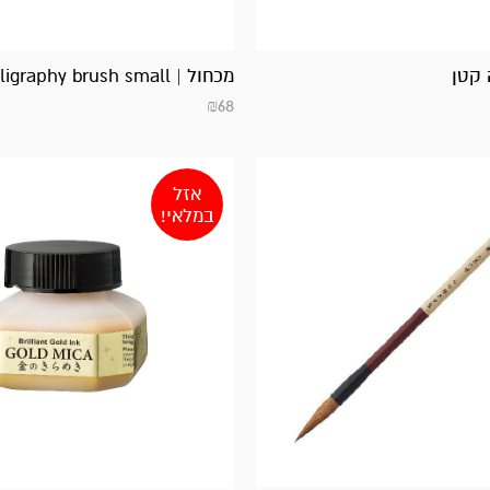
 קטן
מכחול | Calligraphy brush small
₪
68
אזל
במלאי!