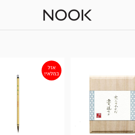
אזל
במלאי!