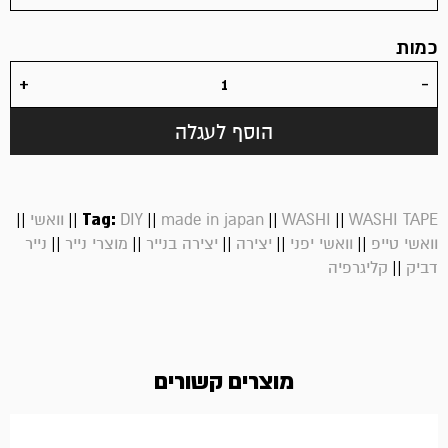
כמות
הוסף לעגלה
||
||
Tag:
||
||
||
WASHI TAPE
WASHI
made in japan
DIY
וואשי
||
||
||
||
||
וואשי טייפ
וואשי יפני
יצירה
יצירה בנייר
מוצרי נייר
נייר
||
דביק
קליגרפיה
מוצרים קשורים