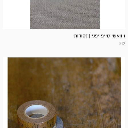
1 וואשי טייפ יפני | נקודות
₪
12