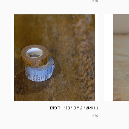
₪
16
1 וואשי טייפ יפני | דפוס
₪
16