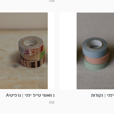
₪
16
1 וואשי טייפ יפני | גרפיטיA
₪
16