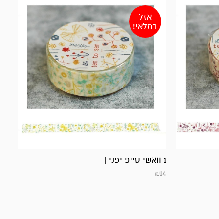
אזל
במלאי!
1 וואשי טייפ יפני |
₪
14