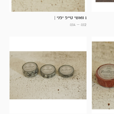
1 וואשי טייפ יפני |
₪
14
–
₪
12