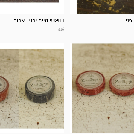
1 וואשי טייפ יפני | אפור
₪
16