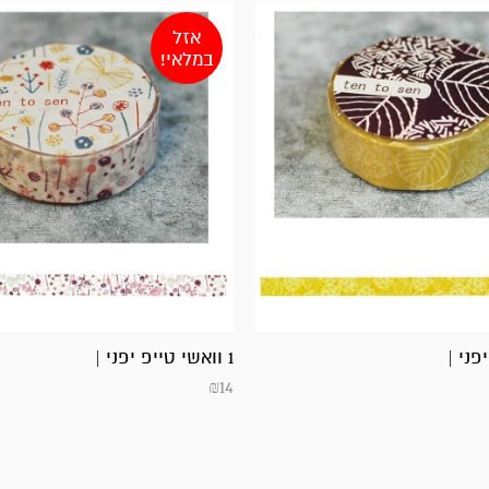
אזל
במלאי!
1 וואשי טייפ יפני |
₪
14