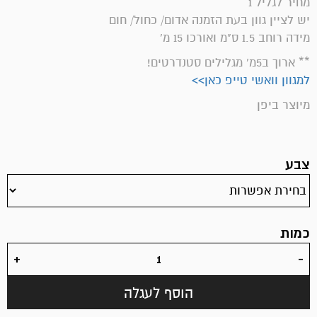
מחיר לגליל 1
יש לציין גוון בעת הזמנה אדום/ כחול/ חום
מידה רוחב 1.5 ס"מ ואורכו 15 מ'
** ארוך ב5מ' מגלילים סטנדרטים!
למגוון וואשי טייפ כאן>>
מיוצר ביפן
צבע
כמות
הוסף לעגלה