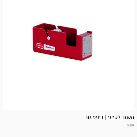
מעמד לטייפ | דיספנסר
₪
99