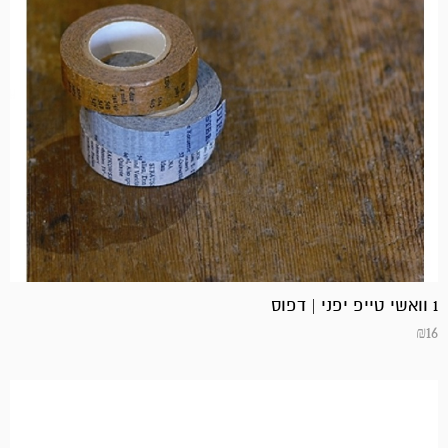
1 וואשי טייפ יפני | דפוס
₪
16