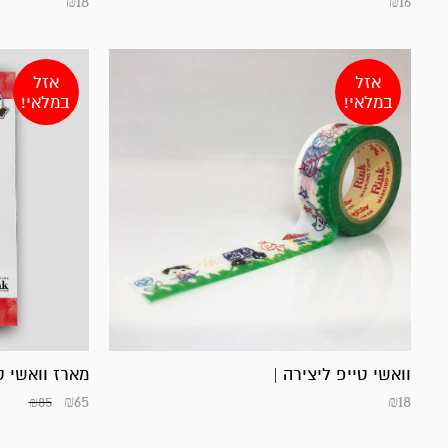
₪
18
₪
16
אזל
אזל
במלאי!
במלאי!
וואשי טייפ ליצירה |
מארז וואשי ט
₪
65
₪
18
₪
85