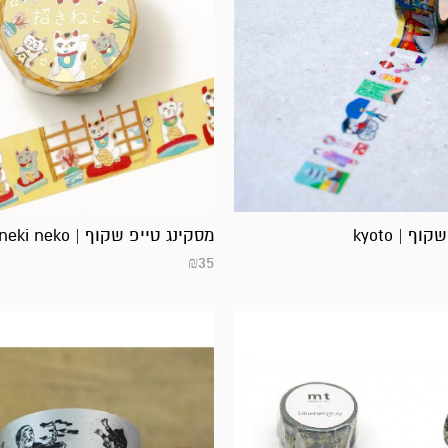
ף | kyoto
מסקינג טייפ שקוף | maneki neko
₪
35