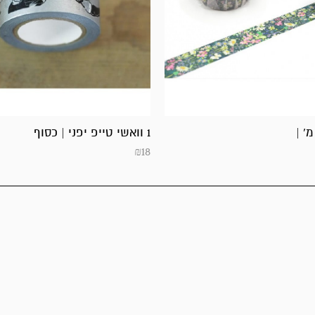
1 וואשי טייפ יפני | כסוף
₪
18