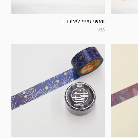
וואשי טייפ ליצירה |
₪
28