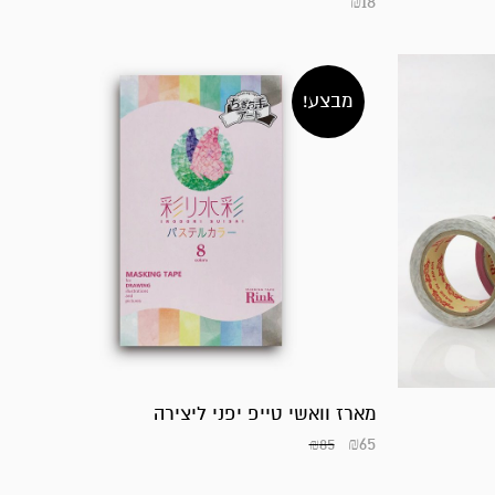
₪
18
מבצע!
מארז וואשי טייפ יפני ליצירה
₪
65
₪
85