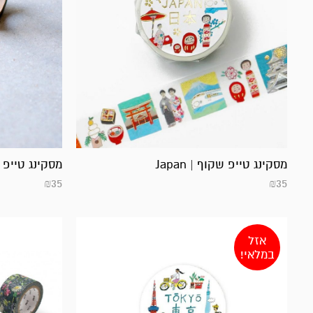
מסקינג טייפ שקוף | Japan
מסקינג טייפ שקו
₪
35
₪
35
אזל
במלאי!