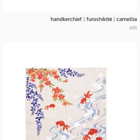
handkerchief | furoshiki50 | camellia
₪
65