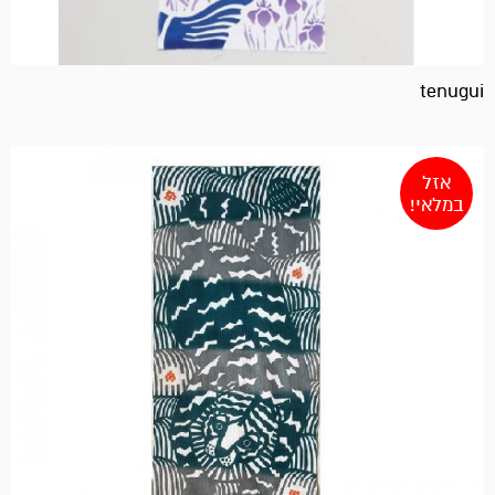
tenugui
אזל
במלאי!