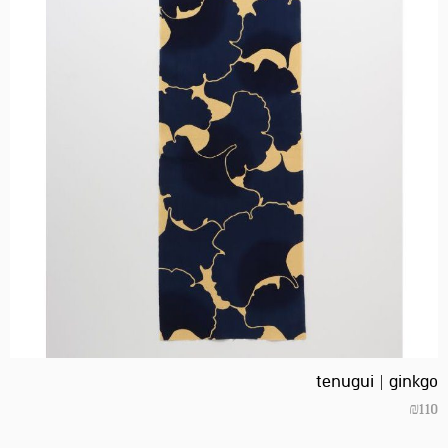
tenugui | ginkgo
₪
110