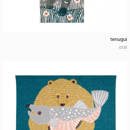
tenugui
₪
110