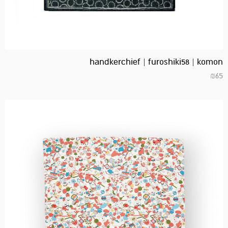
handkerchief | furoshiki58 | komon
₪
65