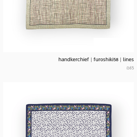
handkerchief | furoshiki58 | lines
₪
65