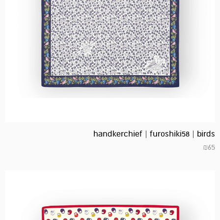
handkerchief | furoshiki58 | birds
₪
65