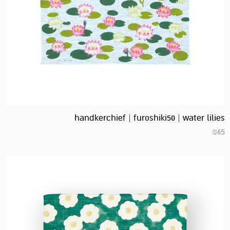
handkerchief | furoshiki50 | water lilies
₪
65