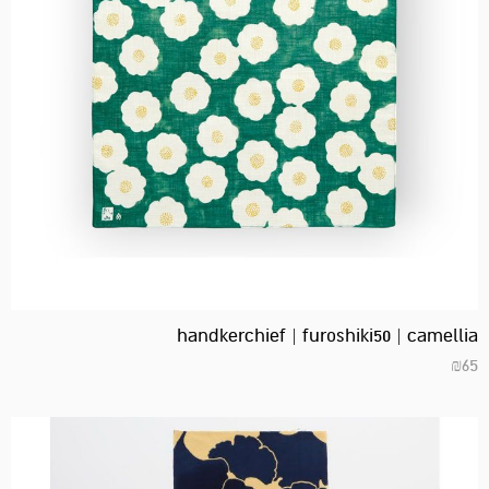
handkerchief | furoshiki50 | camellia
₪
65