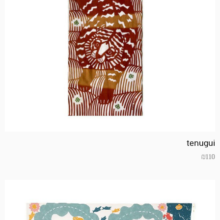
tenugui
₪
110