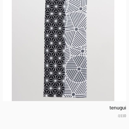
tenugui
₪
110