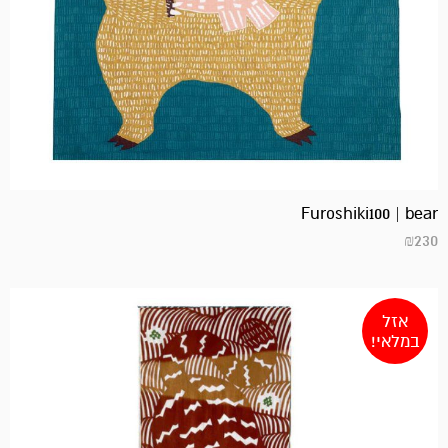
Furoshiki100 | bear
₪
230
אזל
במלאי!