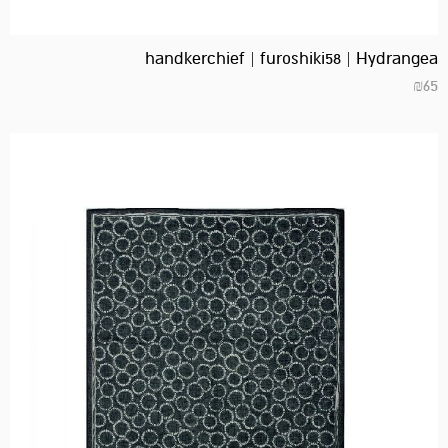
handkerchief | furoshiki58 | Hydrangea
₪
65