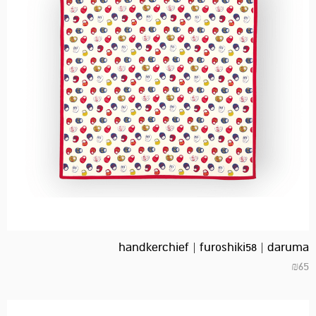
handkerchief | furoshiki58 | daruma
₪
65