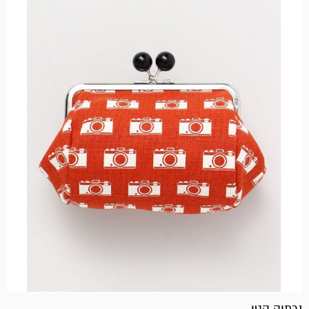
נרתיק קטן