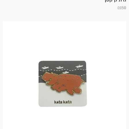
₪
150