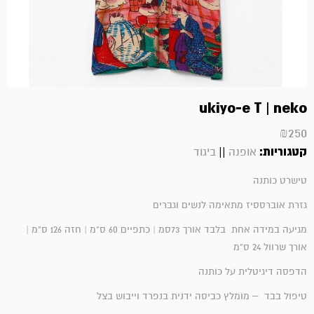
ukiyo-e T | neko
₪
250
קטגוריות:
||
אופנה
ביגוד
טישרט כותנה
גזרת אוברססיז מתאימה לנשים וגברים
מגיעה במידה אחת בלבד אורך 73סמ | כתפיים 60 ס"מ | חזה 126 ס"מ |
אורך שרוול 24 ס"מ
הדפסה דיגיטלית על כותנה
טיפול בבד – מומלץ כביסה ידנית בנפרד וייבוש בצל