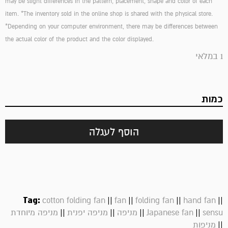
may be slight differences in the pattern, placement, shape and color of each
item. *The inventory sold in the online shop is shared with the physical store.
*Depending on your computer environment, there may be differences between
the actual color of the product and the color displayed.
1 במלאי
כמות
הוסף לעגלה
Tag:
||
||
||
||
cotton folding fan
fan
folding fan
hand fan
||
||
||
||
sensu
Japanese fan
מניפה
מניפה יפנית
מניפה מיוחדת
||
מניפות