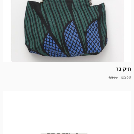
תיק בד
₪
260
₪
285