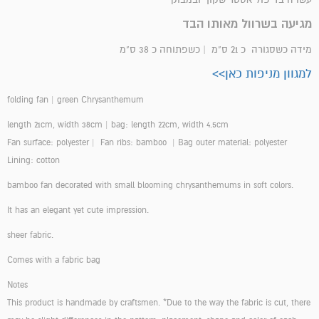
מגיעה בשרוול מאותו הבד
מידה כשסגורה כ 21 ס"מ | כשפתוחה כ 38 ס"מ
למגוון מניפות כאן>>
folding fan | green Chrysanthemum
length 21cm, width 38cm | bag: length 22cm, width 4.5cm
Fan surface: polyester | Fan ribs: bamboo | Bag outer material: polyester
Lining: cotton
bamboo fan decorated with small blooming chrysanthemums in soft colors.
It has an elegant yet cute impression.
sheer fabric.
Comes with a fabric bag
Notes
This product is handmade by craftsmen. *Due to the way the fabric is cut, there