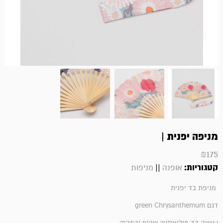
מניפה יפנית |
₪
175
קטגוריות:
||
אופנה
מניפות
מניפת בד יפנית
דגם green Chrysanthemum
עשויה בד פוליאסטר שקוף ובמבוק