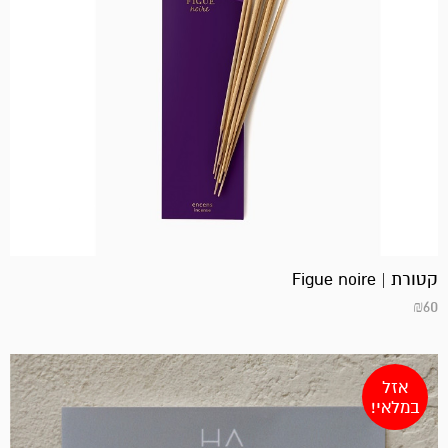
קטורת | Figue noire
₪
60
אזל
במלאי!