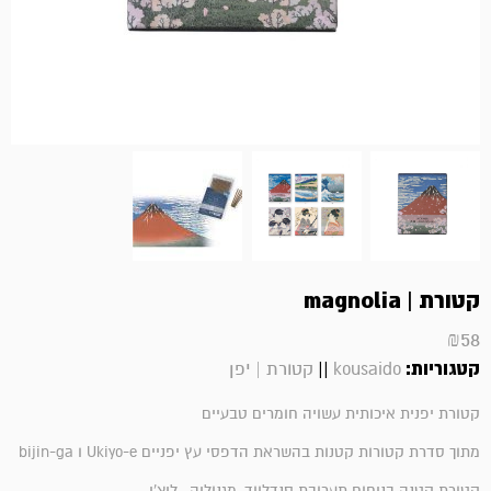
קטורת | magnolia
₪
58
קטגוריות:
||
kousaido
קטורת | יפן
קטורת יפנית איכותית עשויה חומרים טבעיים
מתוך סדרת קטורות קטנות בהשראת הדפסי עץ יפניים Ukiyo-e ו bijin-ga
קטורת קטנה בניחוח תערובת סנדלווד, מגנוליה , ליצ'י