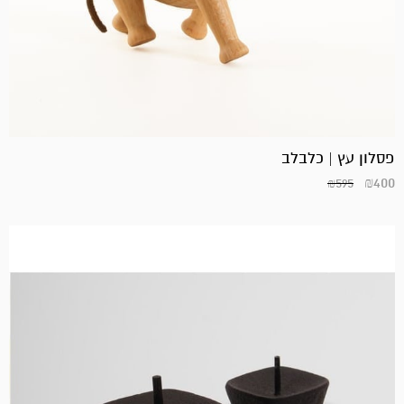
פסלון עץ | כלבלב
₪
400
₪
595