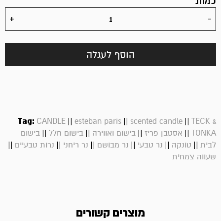
כמות
הוסף לעגלה
Tag:
||
||
||
CANDLE
esteban paris
scented candle
TECK &
||
||
||
||
TONKA
אסטבן פריז
בישום ואווירה
בישום חלל
בישום
||
||
||
||
||
||
לבית
טונקה
נר טבעי
נר מבושם
נר ריחני
נרות טבעיים
שעווה צמחית
מוצרים קשורים