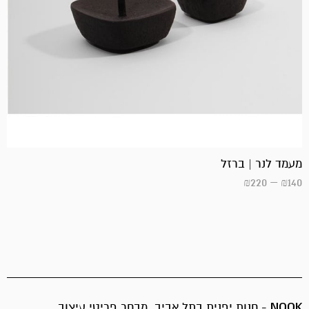
מעמד לנר | ברזל
₪
220
–
₪
140
NOOK
- חנות יפנית בתל אביב. מבחר פריטי עיצוב