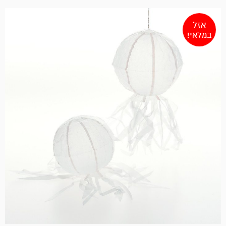
אזל
במלאי!