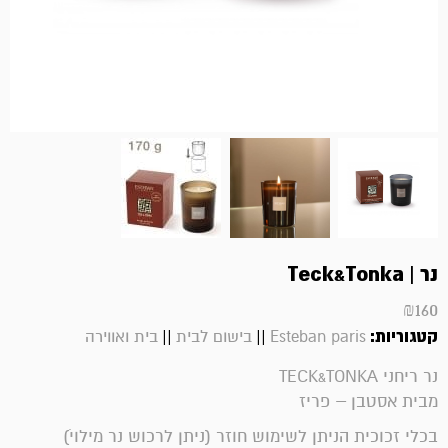
נר | Teck&Tonka
₪
160
קטגוריות:
||
||
Esteban paris
בישום לבית
בית ואווירה
נר ריחני TECK&TONKA
מבית אסטבן – פריז
בכלי זכוכית הניתן לשימוש חוזר (ניתן לרכוש נר מילויׂ)