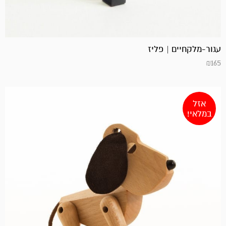
עגור-מלקחיים | פליז
₪
165
אזל
במלאי!