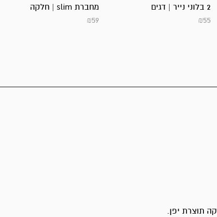
2 בלוני נייר | דגים
מחברת slim | חלקה
₪
59
₪
55
ה תוצרת יפן.