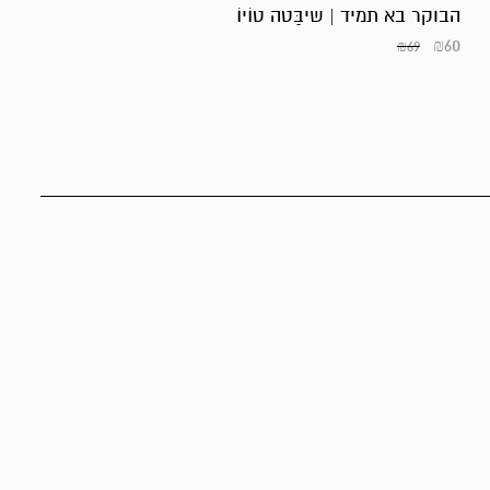
הבוקר בא תמיד | שיבַּטה טוֹיוֹ
₪
60
₪
69