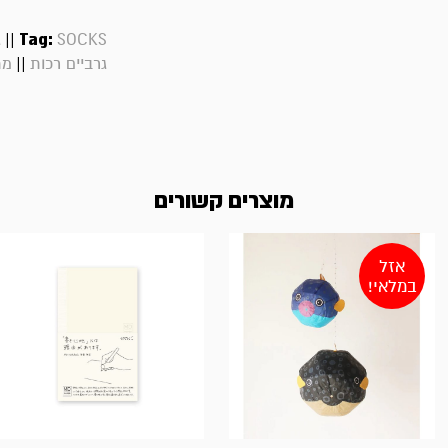
||
Tag:
SOCKS
ג
||
גרביים רכות
מת
מוצרים קשורים
אזל
במלאי!