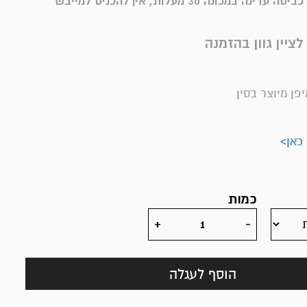
הוראות כביסה: כביסה עדינה במכונה 30 מעלות, אין להכניס למייבש
פן מיוצר בסין
 כאן>
כמות
הוסף לעגלה