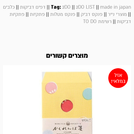
||
||
Tag:
||
||
made in japan
2DO LIST
2DO
דפים דביקות
כלבים
||
||
||
||
||
מוצרי נייר
פנקס דביק
פנקס מטלות
פתקיות
פתקיות
||
דביקות
רשימת TO DO
מוצרים קשורים
אזל
במלאי!