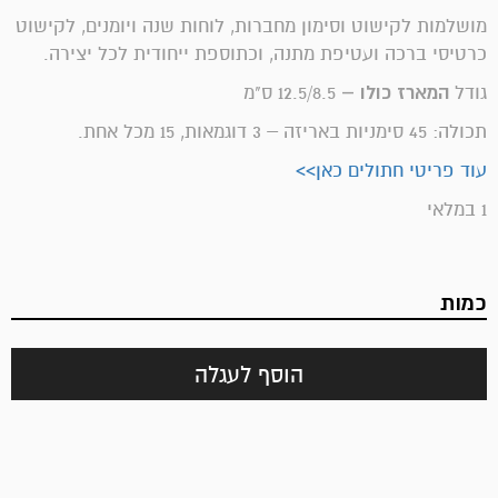
מושלמות לקישוט וסימון מחברות, לוחות שנה ויומנים, לקישוט
כרטיסי ברכה ועטיפת מתנה, וכתוספת ייחודית לכל יצירה.
גודל
המארז כולו –
12.5/8.5 ס"מ
תכולה: 45 סימניות באריזה – 3 דוגמאות, 15 מכל אחת.
עוד פריטי חתולים כאן>>
1 במלאי
כמות
הוסף לעגלה