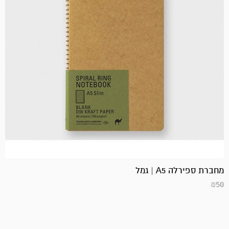
מחברת ספירלה A5 | גמל
₪
50