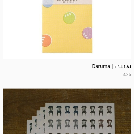
מכתביה | Daruma
₪
35