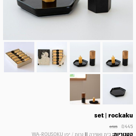
set | rockaku
₪
445
₪
515
קטגוריות:
||
בית ואווירה
נרות / יפן WA-ROUSOKU