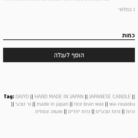
1 במלאי
כמות
הוסף לעגלה
Tag:
||
||
||
DAIYO
HAND MADE IN JAPAN
JAPANESE CANDLE
||
||
||
||
wa-rousoku
rice bran wax
made in japan
נר טבעי
||
||
||
נרות
נרות טבעיים
נרות יפניים
שעווה צמחית