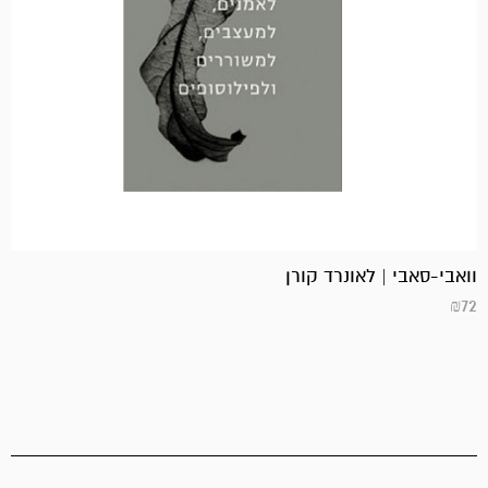
וואבי-סאבי | לאונרד קורן
₪
72