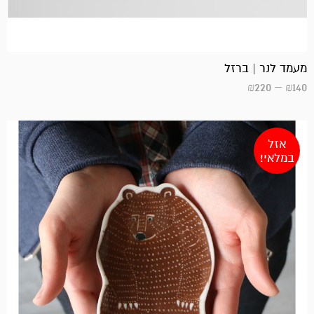
מעמד לנר | ברזל
₪
220
–
₪
140
אזל
במלאי!