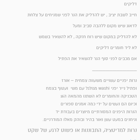
דליקים
חייב לשבת יציב , יש להדליק את הנר לפני שמניחים על צלחת
לדאוג שיש מקום ללהבה סביב ומעל
לא להדליק במקום שיש רוח חזקה , לא להשאיר בשמש
לא ליד חומרים דליקים
אם מכבים לפני סוף הנר להשאיר את הפתיל
_____________
נרות יפניים עשויים משעווה צמחית – אורז
ופתיל נייר יפני washi מגולגל עם משי ועטוף בצמח
הטכניקה והחומרים לא השתנו מהמאה ה16
וכיום הם נעשים על ידי כמה אמנים ספורים
הנרות היפנים המסורתיים מיוצרים בעבודת יד
וניחנים במעט עשן ואור בהיר ובוהק מאלו המודרניים.
נרות למדיטציה, התבוננות או פשוט לרגע של שקט