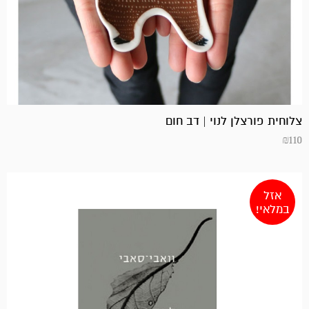
צלוחית פורצלן לנוי | דב חום
₪
110
אזל
במלאי!