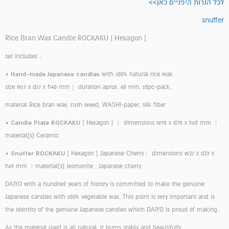
לכל הנרות היפניים כאן>>
snuffer
Rice Bran Wax Candle ROCKAKU [ Hexagon ]
set includes :
+ Hand-made Japanese candles
with 100% natural rice wax.
size w17 x d17 x h40 mm | duration aprox. 60 min. 10pc-pack,
material Rice bran wax, rush weed, WASHI-paper, silk fiber
+
Candle Plate ROCKAKU
[ Hexagon ] |
dimensions w75 x d75 x h10 mm |
material(s) Ceramic
+ Snuffer ROCKAKU
[ Hexagon ] Japanese Cherry |
dimensions w27 x d27 x
h69 mm |
material(s) Jesmonite , Japanese cherry
DAIYO with a hundred years of history is committed to make the genuine
Japanese candles with 100% vegetable wax. This point is very important and is
the identity of the genuine Japanese candles which DAIYO is proud of making.
As the material used is all natural, it burns stably and beautifully