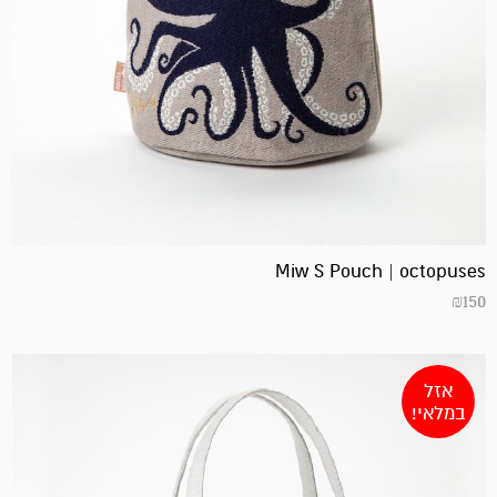
Miw S Pouch | octopuses
₪
150
אזל
במלאי!