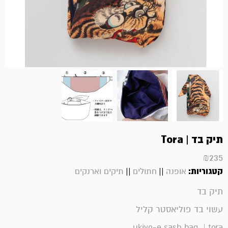
תיק בד | Tora
₪
235
קטגוריות:
||
||
אופנה
חתולים
תיקים וארנקים
תיק בד
עשוי בד פוליאסטר קליל
ukiyo-e sash bag | tora