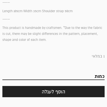
—–
Length 105cm Width 35cm Shoulder strap 50cm
—–
This product is handmade by craftsmen. *Due to the way the fabric
is cut, there may be slight differences in the pattern, placement,
shape and color of each item.
1 במלאי
כמות
הוסף לעגלה