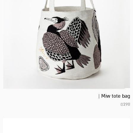
Miw tote bag |
₪
290