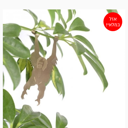
אזל
במלאי!