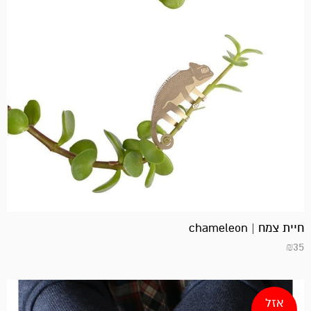
חיית צמח | chameleon
₪
35
אזל