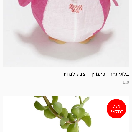
בלוני נייר | פינגווין – צבע לבחירה
₪
18
אזל
במלאי!