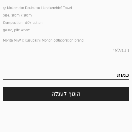
◎ Mokomoko Doubutsu Handkerchief Towel
Size: 25cm x 25cm
Composition: 100% cotton
gauze, pile weave
Morita MiW x Kusubashi Monori collaboration brand
1 במלאי
כמות
הוסף לעגלה