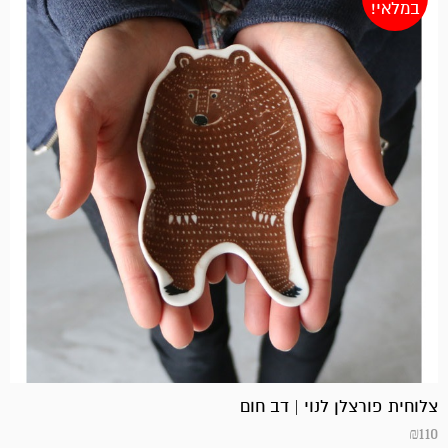
במלאי!
צלוחית פורצלן לנוי | דב חום
₪
110