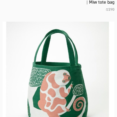
Miw tote bag |
₪
290