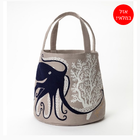
אזל
במלאי!