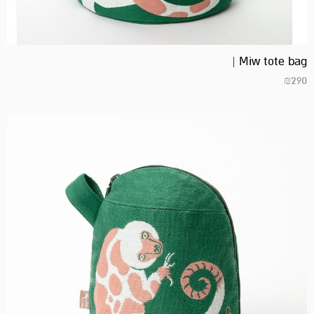
Miw tote bag |
₪
290