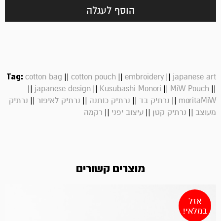
הוסף לעגלה
Tag:
||
||
||
cotton bag
cotton pouch
embroidery
japanese art
||
||
||
||
japanese design
Kusubashi Monori
MiW Pouch
||
||
||
||
moritaMiW
נרתיק בד
נרתיק כותנה
נרתיק לאיפור
נרתיק
||
||
||
מעוצב
נרתיק קטן
עיצוב יפני
רקמה
מוצרים קשורים
אזל
במלאי!