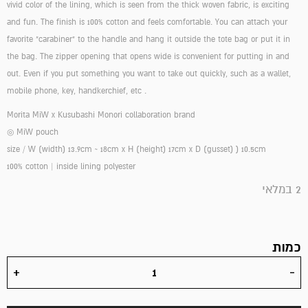
vivid color of the lining, which is seen from the thick woven fabric, is exciting
and fun. The finish is 100% cotton and feels comfortable. You can attach your
favorite "carabiner" to the handle and hang it outside the tote bag or put it in
the bag. The zipper opening that opens wide is convenient for putting in and
out. Even if you put something you want to take out quickly, such as a wallet,
mobile phone, key, handkerchief, etc .
Morita MiW x Kusubashi Monori collaboration brand
◎ MiW pouch
size / W (width) 13.9cm ~ 18cm x H (height) 17cm x D (gusset) ) 10.5cm
100% cotton | inside lining
polyester
2 במלאי
כמות