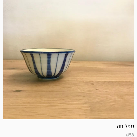
ספל תה
₪
58