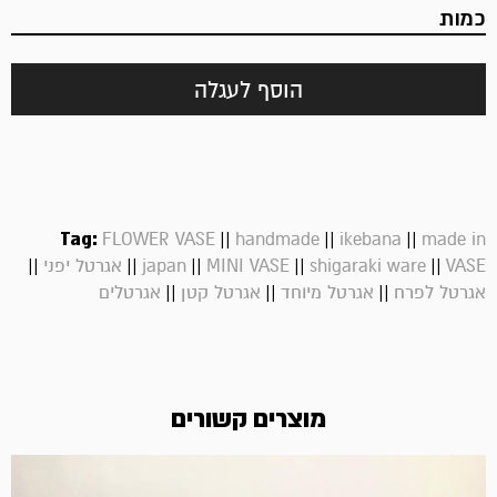
כמות
הוסף לעגלה
Tag:
||
||
||
FLOWER VASE
handmade
ikebana
made in
||
||
||
||
||
VASE
shigaraki ware
MINI VASE
japan
אגרטל יפני
||
||
||
אגרטל לפרח
אגרטל מיוחד
אגרטל קטן
אגרטלים
מוצרים קשורים