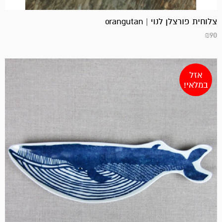
צלוחית פורצלן לנוי | orangutan
₪
90
אזל
במלאי!