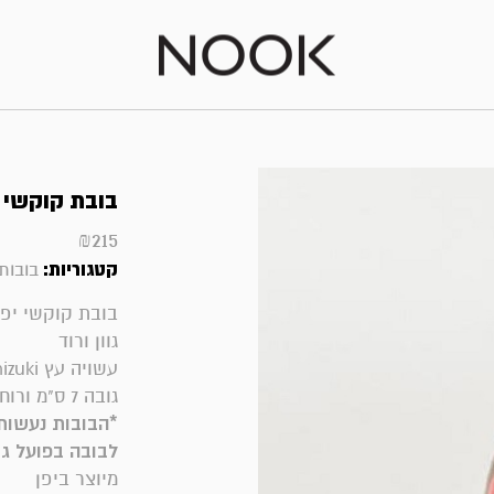
בובת קוקשי 
₪
215
קטגוריות:
בובות 
בובת קוקשי יפנית קט
גוון ורוד
עשויה עץ mizuki בעבודת יד
גובה 7 ס"מ ורוחב כ-5.5 ס"מ
לבובה בפועל גם
מיוצר ביפן