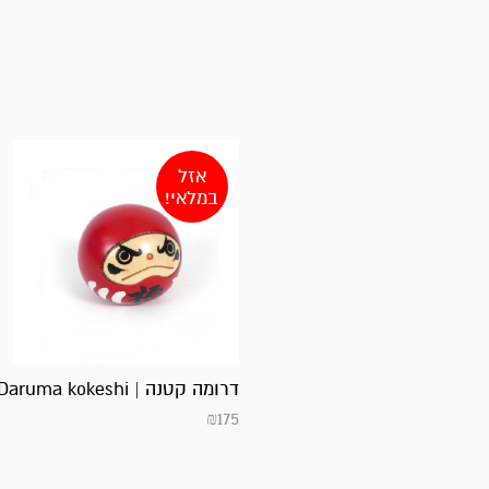
אזל
במלאי!
דרומה קטנה | Daruma kokeshi
₪
175