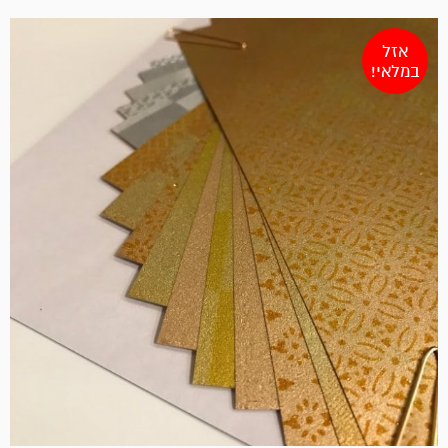
אזל
במלאי!