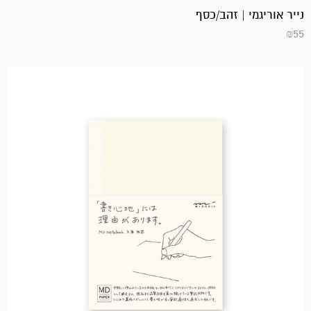
נייר אוריגמי | זהב/כסף
₪
55