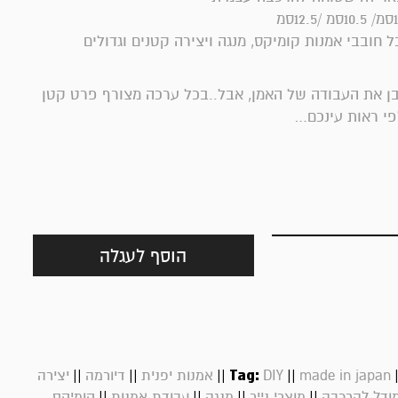
 חובבי אמנות קומיקס, מנגה ויצירה קטנים וגדולים
בן את העבודה של האמן, אבל..בכל ערכה מצורף פרט קטן
פי ראות עינכם…
הוסף לעגלה
||
||
||
Tag:
||
made in japan
DIY
אמנות יפנית
דיורמה
יצירה
||
||
||
||
ודל להרכבה
מוצרי נייר
מנגה
עבודת אמנות
קומיקס