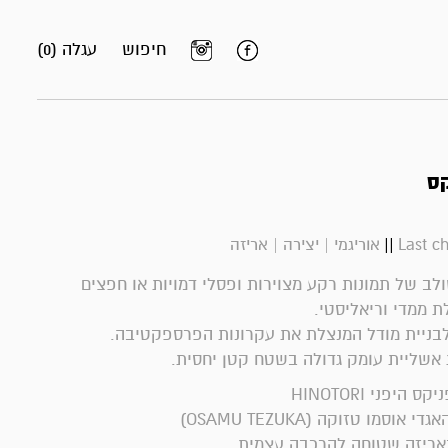
חיפוש
עגלה (0)
קס
||
Last c
אוריגמי | יצירה | אריזה
לב של תמונות רקע מצוירות ופסלי דמויות או חפצים
 ממדי וריאליסטי.
לבניית מודל המנצלת את עקרונות הפרספקטיבה.
אשליית עומק גדולה בשטח קטן יחסית.
היפני HINOTORI
וסמו טזוקה (OSAMU TEZUKA)
אריזה שטוחה להרכבה עצמית