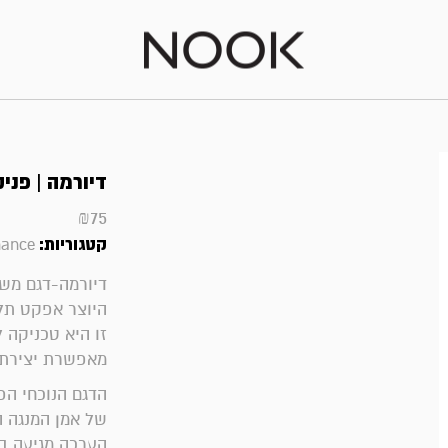
דיורמה | פני
₪
75
קטגוריות:
hance
דיורמה-דגם משו
היוצר אפקט תלת
זו היא טכניקה 
מאפשרת יצירת 
הדגם הנוכחי הפניקס 
של אמן המנגה האגדי א
הערכה מגיעה ב