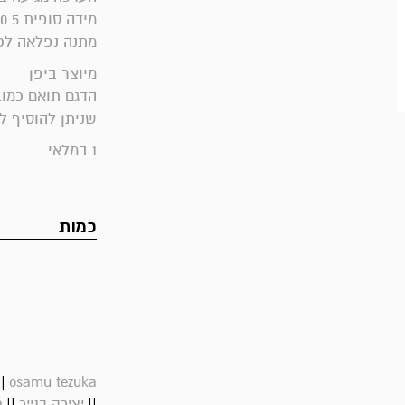
מידה סופית 10.5סמ/ 10.5סמ /12.5סמ
מתנה נפלאה לכל
מיוצר ביפן
הדגם תואם כמו
שניתן להוסיף ל
1 במלאי
כמות
||
osamu tezuka
||
||
יצירה בנייר
מ