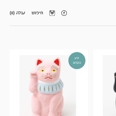
חיפוש
עגלה (0)
יגיע
בקרוב