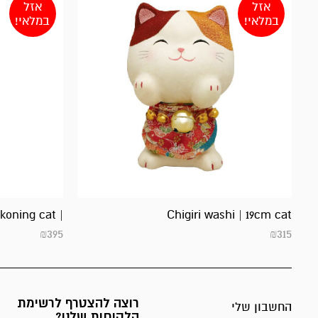
אזל
אזל
במלאי!
במלאי!
| Beckoning cat
Chigiri washi | 19cm cat
₪
395
₪
315
רוצה להצטרף לרשימת
החשבון שלי
הלקוחות שלנו?