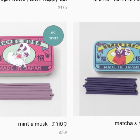
₪
175
אזל
יגיע
במלאי!
בקרוב
קטורת | mint & musk
₪
59