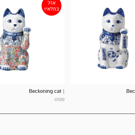
אזל
במלאי!
| Beckoning cat
₪
520