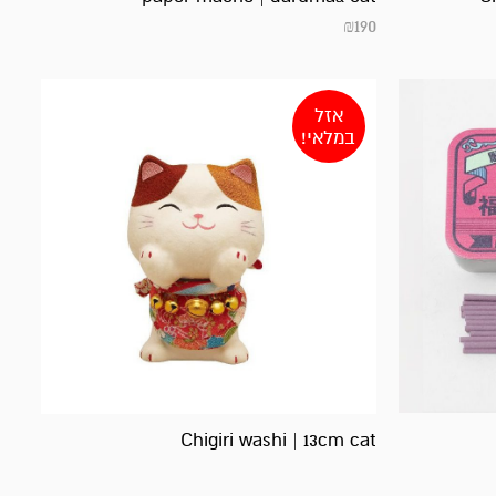
₪
190
אזל
במלאי!
Chigiri washi | 13cm cat