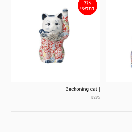
אזל
במלאי!
| Beckoning cat
₪
295