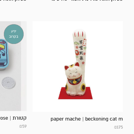
אזל
יגיע
במלאי!
בקרוב
קטורת | matcha & rose
paper mache | beckoning cat m
₪
59
₪
175