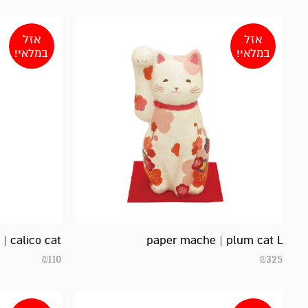
אזל
אזל
במלאי!
במלאי!
| calico cat
paper mache | plum cat L
₪
110
₪
325