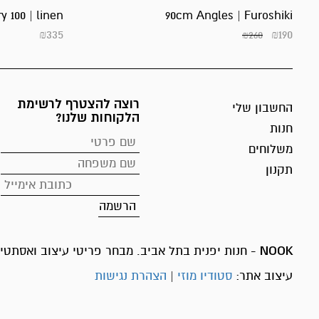
y 100 | linen
90cm Angles | Furoshiki
₪
335
₪
190
₪
260
רוצה להצטרף לרשימת
החשבון שלי
הלקוחות שלנו?
חנות
משלוחים
תקנון
NOOK
- חנות יפנית בתל אביב. מבחר פריטי עיצוב ואסתטיק
עיצוב אתר:
סטודיו מוזי
|
הצהרת נגישות