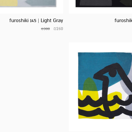
furoshiki 145 | Light Gray
furoshik
₪
260
₪
300