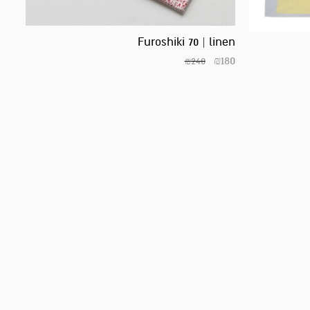
Furoshiki 70 | linen
₪
180
₪
240