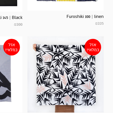
Furoshiki 100 | linen
i 145 | Black
₪
335
₪
300
אזל
אזל
במלאי!
במלאי!