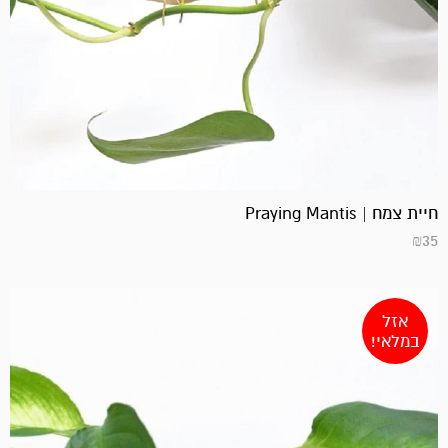
חיית צמח | Praying Mantis
₪
35
אזל
במלאי!