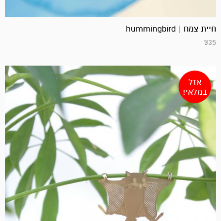
חיית צמח | hummingbird
₪
35
אזל
במלאי!