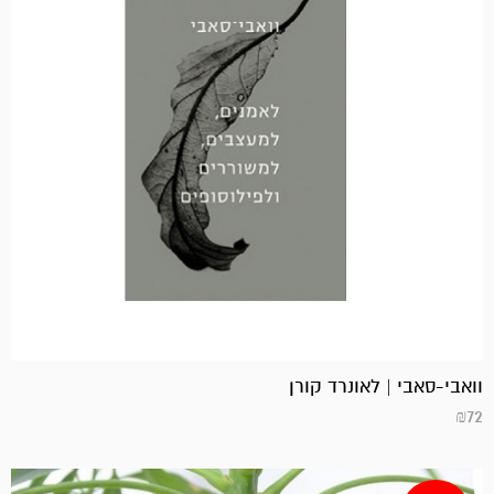
וואבי-סאבי | לאונרד קורן
₪
72