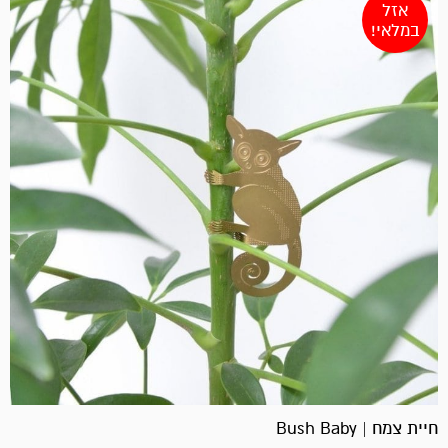
אזל
במלאי!
חיית צמח | Bush Baby