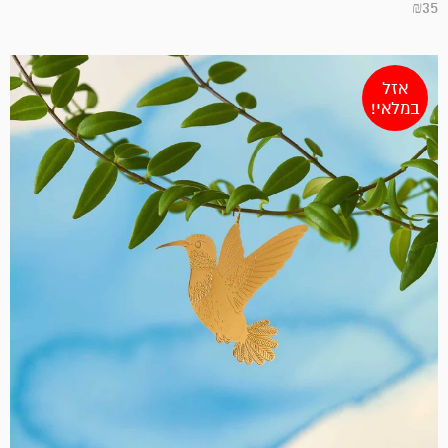
₪
35
אזל
במלאי!