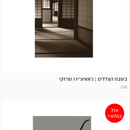
בשבח הצללים | ג’ונאיצ’ירו טניזקי
₪
76
אזל
במלאי!