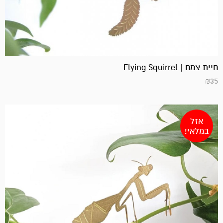
חיית צמח | Flying Squirrel
₪
35
אזל
במלאי!