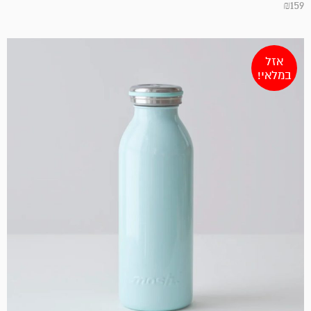
₪
159
אזל
במלאי!