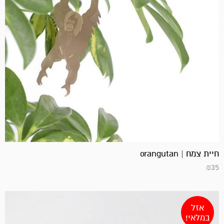
חיית צמח | orangutan
₪
35
אזל
במלאי!