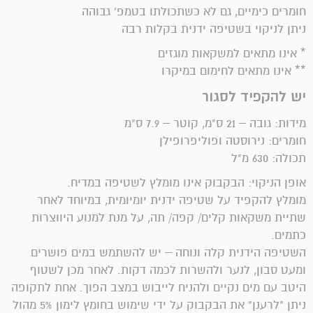
חומרים כימיים, גם לא כשתכולתו בטמפ' גבוהה
ניתן לניקוי בשטיפה ידנית בקלות רבה
* אינו מתאים למשקאות מוגזים
** אינו מתאים לחימום במיקרו
יש להקפיד לסגור
מידות: גובה – 21 ס"מ, קוטר – 7.9 ס"מ
חומרים: נירוסטה ופוליפרופילן
תכולה: 630 מ"ל
אופן הניקוי: הבקבוק אינו מומלץ לשטיפה במדיח.
מומלץ להקפיד על שטיפה ידנית יומיומית, במיוחד לאחר
שתיית משקאות קלים/ קפה/ תה, על מנת למנוע היווצרות
כתמים.
השטיפה הידנית קלה ונוחה – יש להשתמש במים פושרים
ומעט סבון, לנער ולהשרות לכמה דקות. לאחר מכן לשטוף
היטב עם מים נקיים ולהניח לייבוש במצב הפוך. אחת לתקופה
ניתן "לרענן" את הבקבוק על ידי שימוש בחומץ לימון 5% מהול