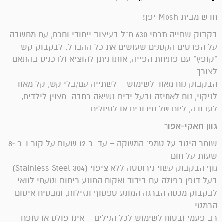
חדש מבית Mosh יפן!
בקבוק שתייה תרמי 630 מ"ל בעיצוב ייחודי וחכם, עם מחשבה
על הפרטים הקטנים שעושים את כל ההבדל. לבקבוק קש
"קופץ" עם פתיחת הפייה, אותו ניתן להוציא ולהכניס בהתאם
לצורך.
הבקבוק נוח מאוד לשימוש – לשתייה עם/בלי קש, קל מאוד
לניקוי, נוח לאחיזה ובעל ידית נשיאה רחבה. מצוין לילדים,
לעבודה, ליום של סידורים או לטיולים.
גוון חאקי-אפור
שומר היטב על טמפ' המשקה – עד כ 12 שעות על קור ו-כ ~8
שעות על חום
גוף הבקבוק עשוי נירוסטה ללא ציפוי (Stainless Steel 304)
בעל דופן כפולה עם בידוד ואקום המונע ריחות וטעמי לוואי
לבקבוק מכסה הברגה המונע טפטוף ונזילות, ומבטיח איטום
הרמטי
רב פעמי ובטוח לשימוש לכל הגילים – אינו פולט או סופח