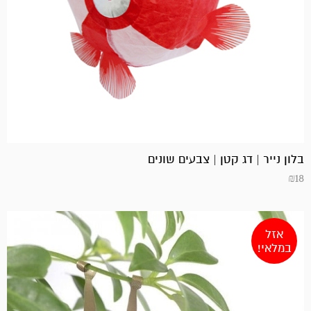
בלון נייר | דג קטן | צבעים שונים
₪
18
אזל
במלאי!