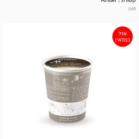
קטורת | Amber
₪
60
אזל
במלאי!