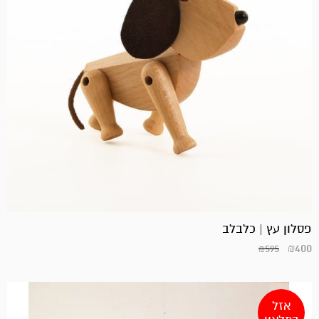
פסלון עץ | כלבלב
₪
400
₪
595
אזל