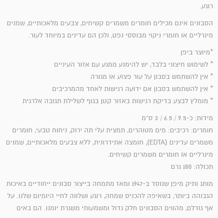
רוגע.
הסבונים אינם מכילים חומרים משמרים קשיחים, צבעים מלאכותיים, שמנים
מינרליים או חומרי ניקוי מבוססי נפט, ולכן הם עדינים במיוחד לעור.
*מיוצר ביפן
* לשימוש חיצוני בלבד, יש להימנע ממגע עם אזור העיניים
* אין להשתמש בסבון על עור פצוע או מגורה
* אין להשתמש בסבון אם ידועה רגישות לאחד מהמרכיבים
* מומלץ לבצע בדיקת רגישות באזור קטן בגוף לשלילת תגובה אלרגית
מידות: כ-9.5 / 6.5 / 3 ס"מ
חומרים:
רכיבים: מים מטוהרים, תמצית עלי תה ירוק, ניחוח טבעי, חומרים
משמרים עדינים (EDTA), חומצה אתידרונית, ללא צבעים מלאכותיים, שמנים
מינרליים או חומרים משמרים קשיחים.
תכולה: 180 גרם
מותג ותיק מיפן שנוסד ב-1947 ומאז מתמחה בייצור סבונים ייחודיים באיכות
הגבוהה ביותר, בשאיפה להכניס שמחה, רוגע ושלווה לחיי היומיום שלנו. על
אף גודלם, מהווים הסבונים חלק גדול ומשמעותי משגרת יומנו. הם באים