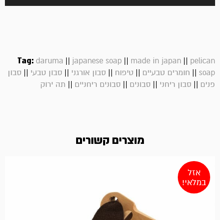
Tag:
||
||
||
daruma
japanese soap
made in japan
pelican
||
||
||
||
||
soap
חומרים טבעיים
טיפוח
סבון אורגני
סבון טבעי
סבון
||
||
||
||
פנים
סבון ריחני
סבונים
סבונים ריחניים
תה ירוק
מוצרים קשורים
אזל
במלאי!