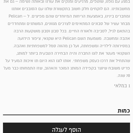
במגע עם גופנו, שוטפים, מרגיעים ומנקים את עורנו ובאותה נשימה – גם את
מחשבותינו. הם לוקחים חלק חשוב בתקשורת שלנו עם הסובבים אותנו
ומחברים בינינו, באמצעות הריחות המיוחדים שהם מפיצים. ל – Pelican
מבחר עשיר של סבונים המתאימים לצרכים מגוונים, המשתנים ומתחדדים
בהתאם לגיל, לסביבה ולאורח החיים. בכל סבון וסבון מושקעות הרבה
אהבה ומחשבה. משמעות השם Pelican היא שקנאי, ציפור הידועה
במסירותה לילדיה ומשפחתה, ועל כן מהווה סמל למשפחתיות ואהבה.
השקנאי מעטר את לוגו החברה והיה הבחירה הטבעית ביותר למותג,
שהתחיל את דרכו כעסק משפחתי. אותו לוגו הוא היום תו איכות המעיד על
פריט משובח שיוצר בקפידה המותג המוכר והאהוב, שזו התמחותו כבר מעל
70 שנה.
1 במלאי
כמות
הוסף לעגלה