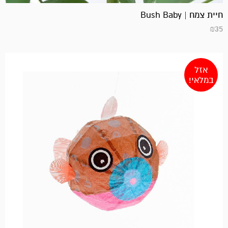
חיית צמח | Bush Baby
₪
35
אזל
במלאי!