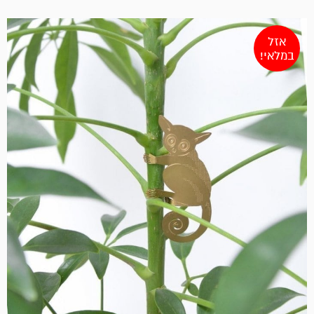
אזל
במלאי!