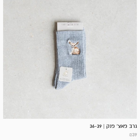
גרב פאצ' פנק | 36-39
₪
39