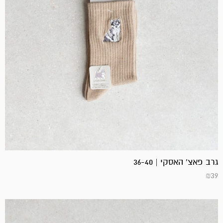
גרב פאצ' האסקי | 36-40
₪
39