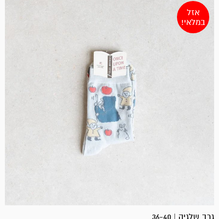
אזל
במלאי!
גרב שלגיה | 36-40