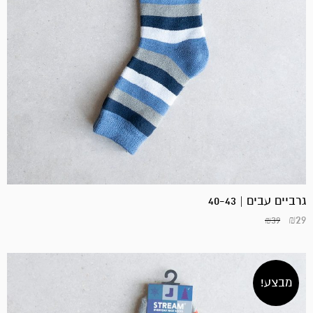
גרביים עבים | 40-43
₪
29
₪
39
מבצע!