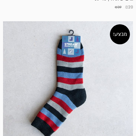
₪
20
₪
39
מבצע!