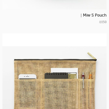
Miw S Pouch |
₪
150