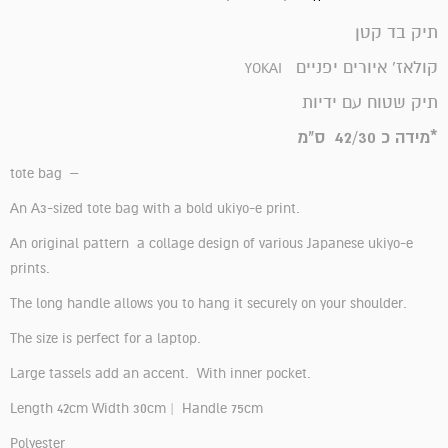
תיק בד קטן
קולאז' איורים יפניים
YOKAI
תיק שטוח עם ידיות
*מידה כ 42/30 ס"מ
tote bag –
An A3-sized tote bag with a bold ukiyo-e print.
An original pattern a collage design of various Japanese ukiyo-e
prints.
The long handle allows you to hang it securely on your shoulder.
The size is perfect for a laptop.
Large tassels add an accent. With inner pocket.
Length 42cm Width 30cm | Handle 75cm
Polyester