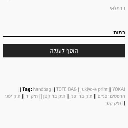
1 במלאי
כמות
הוסף לעגלה
||
Tag:
||
||
||
handbag
TOTE BAG
ukiyo-e print
YOKAI
||
||
||
||
הדפסים יפניים
תיק בד יפני
תיק בד קטן
תיק יד
תיק יפני
||
תיק קטן