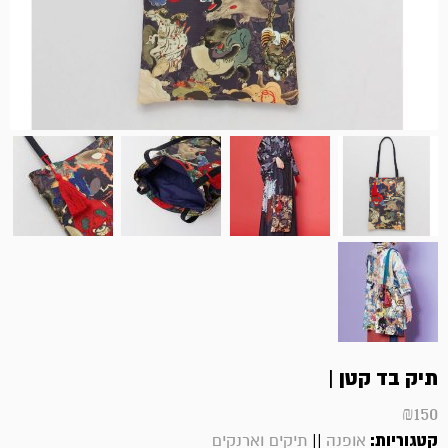
תיק בד קטן |
₪
150
קטגוריות:
||
אופנה
תיקים וארנקים