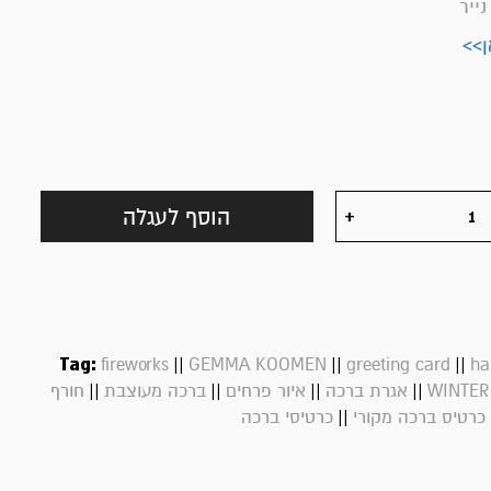
ייר
הוסף לעגלה
Tag:
||
||
||
fireworks
GEMMA KOOMEN
greeting card
ha
||
||
||
||
WINTER
אגרת ברכה
איור פרחים
ברכה מעוצבת
חורף
||
כרטיס ברכה מקורי
כרטיסי ברכה