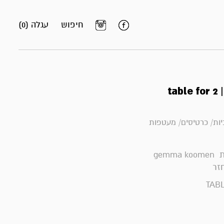
חיפוש
עגלה (0)
ta
ות/ כרטיסים/ מעטפות
gemm
חזר
TABL