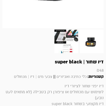
דיו שחור | super black
₪
48
קטגוריות:
||
כלי כתיבה ואביזרים
צבעי מים | דיו | מכחולים
דיו יפני שחור לציורי דיו
לשימוש עם מכחולים או ציפורן רק בטבילה (לא מתאים לעט
נובע)
דיו מקצועי בשחור super black