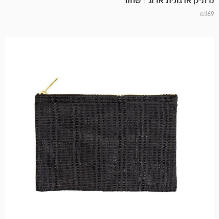
נרתיק ארגונית ארוג | שחור
₪
169