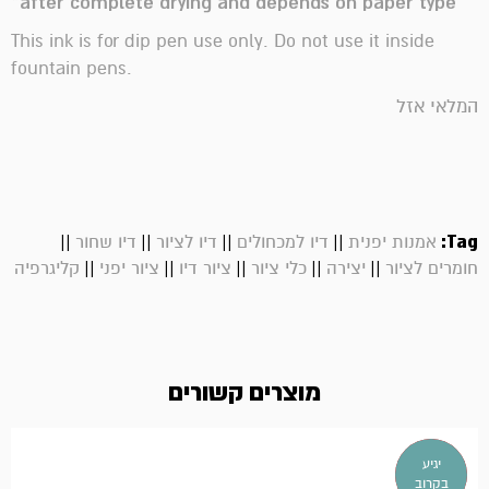
*after complete drying and depends on paper type
This ink is for dip pen use only. Do not use it inside
fountain pens.
המלאי אזל
||
||
||
||
Tag:
אמנות יפנית
דיו למכחולים
דיו לציור
דיו שחור
||
||
||
||
||
חומרים לציור
יצירה
כלי ציור
ציור דיו
ציור יפני
קליגרפיה
מוצרים קשורים
אזל
יגיע
במלאי!
בקרוב