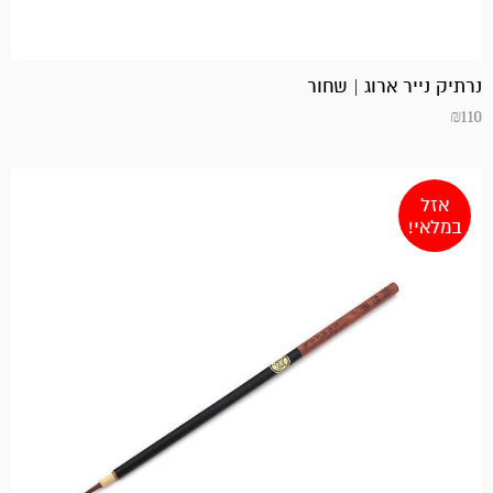
נרתיק נייר ארוג | שחור
₪
110
אזל
במלאי!