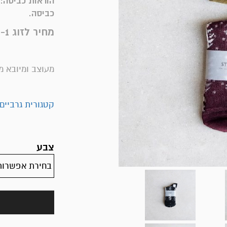
כביסה.
מחיר לזוג 1- לציין גוון בהזמנה
מעוצב ומיובא מי
קטגורית גרביים
צבע