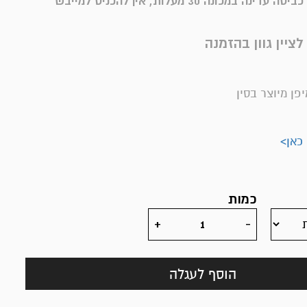
הוראות כביסה: כביסה עדינה במכונה 30 מעלות, אין להכניס למייבש
פן מיוצר בסין
 כאן>
כמות
הוסף לעגלה