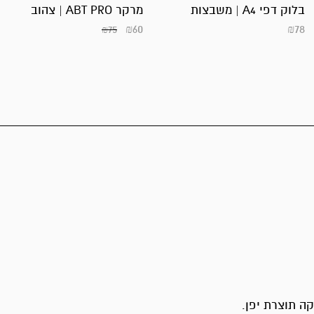
בלוק דפי A4 | משבצות
מרקר ABT PRO | צהוב
₪
60
₪
78
₪
75
ה תוצרת יפן.