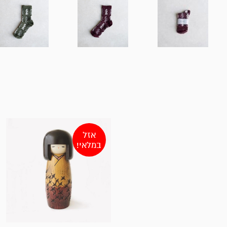
אזל
במלאי!