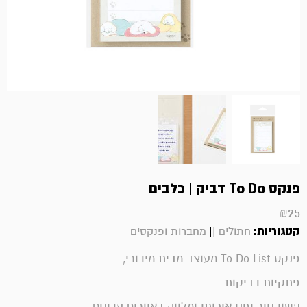
פנקס To Do דביק | כלבים
₪
25
קטגוריות:
||
חתולים
מחברות ופנקסים
פנקס To Do List מעוצב מבית מידורי,
פתקיות דביקות
עשוי נייר יפני איכותי ומלווה באיורים עדינים.