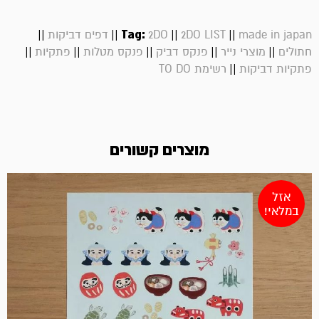
||
||
Tag:
||
||
made in japan
2DO LIST
2DO
דפים דביקות
||
||
||
||
||
חתולים
מוצרי נייר
פנקס דביק
פנקס מטלות
פתקיות
||
פתקיות דביקות
רשימת TO DO
מוצרים קשורים
אזל
במלאי!