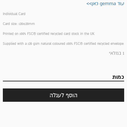
עוד gemma כאן>>
Individual Card
Card size: 120x120mm
Printed on 100% FSC® certified recycled card stock in the UK
Supplied with a 120 gsm natural coloured 100% FSC® certified recycled envelope
1 במלאי
כמות
הוסף לעגלה