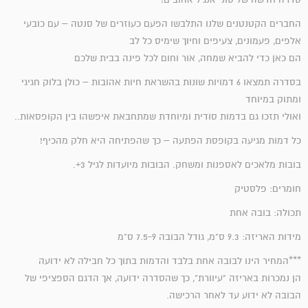
החברים הקטנטנים שלנו התלבשו הפעם כעוזרים של סנטה – עם כובעי
אלפים, פעמונים, צעיפים וחיוך שימיס כל לב
הם כאן כדי להביא שמחה, אור וחום לכל פינה בבית שלכם
בסדרה תמצאו 6 דמויות שונות בהשראת חיות אהובות – כולן בלוק חגיגי
ומתוק במיוחד
ואולי תזכו גם בדמות סודית ומיוחדת שמתחבאת איפשהו בין הקופסאות..
כל דמות מגיעה בקופסת הפתעה – כך שהפתיחה היא חלק מהכיף!
בובות מלאכים לאספנות ומשחק. הבובות מיועדות לגיל 3+.
חומרים: פלסטיק
תכולה: בובה אחת
מידות האריזה: 9.3 ס"מ, גודל הבובה 7.5-9 ס"מ
***המחיר הינו לבובה אחת בלבד והדמות בתוך כל חבילה לא ידועה
הן נמכרות באריזה "עיוורת", כך שהסדרה ידועה, אך הדגם הספציפי של
הבובה לא ידוע עד לאחר הרכישה.