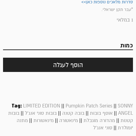
סדרות מלאכים נוספות כאן>>
*עבר תקן ישראלי.
1 במלאי
כמות
הוסף לעגלה
Tag:
||
||
LIMITED EDITION
Pumpkin Patch Series
SONNY
||
||
||
||
ANGEL
אוסף בובות
בובה קטנה
בובות סוני אנג'ל
בובות
||
||
||
||
קטנות
מהדורה מוגבלת
מינאטורה
מינאטורות
מתנה
||
יומולדת
סוני אנג'ל