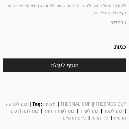
לימון 5% מהול במים, ולהשרות לכמה שעות. לאחר מכן לשטוף היטב במים
נקיים ולהניח לייבוש.
1 במלאי
כמות
הוסף לעגלה
||
Tag:
||
||
THERMOS CUP
THERMAL CUP
!mosh
כוס לנסיעה
||
||
||
||
||
כוס לקפה
כוס לשייק
כוס לשתיה חמה
כוס לתה
כוס
||
||
תרמית
כלי תרמי
כלים תרמיים