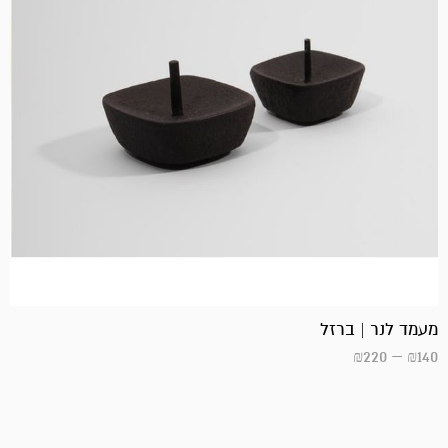
מעמד לנר | ברזל
₪
220
–
₪
140