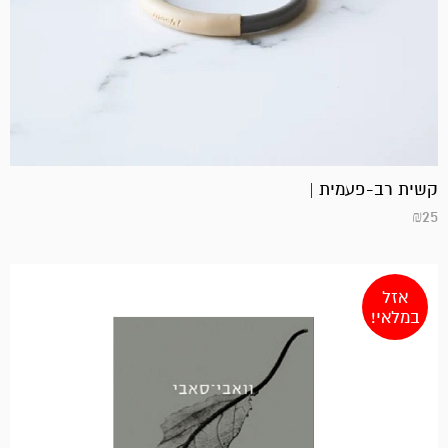
קשית רב-פעמית |
₪
25
אזל
במלאי!