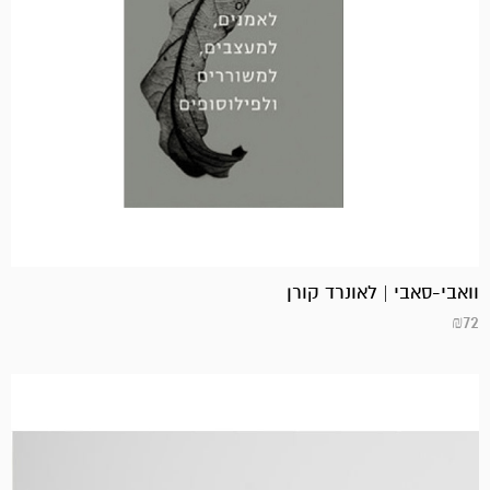
וואבי-סאבי | לאונרד קורן
₪
72