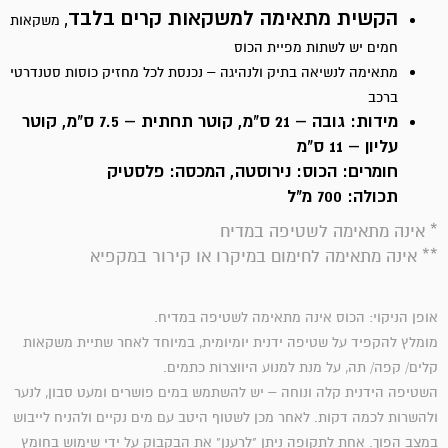
הקשית מתאימה למשקאות קרים בלבד
,
משקאות
חמים יש לשתות מפיית הכוס
מתאימה לנשיאה בתיק ולנהיגה – נכנסת לכל מחזיק כוסות סטנדרטי
ברכב
מידות: גובה – 21 ס"מ, קוטר תחתית – 7.5 ס"מ, קוטר
עליון – 11 ס"מ
חומרים:
הכוס: נירוסטה, המכסה: פלסטיק
תכולה: 700 מ"ל
* אינה מתאימה לשטיפה במדיח
** אינה מתאימה לחימום במיקרו או קירור במקפיא
אופן הניקוי: הכוס אינה מתאימה לשטיפה במדיח.
מומלץ להקפיד על שטיפה ידנית יומיומית, במיוחד לאחר שתיית משקאות
קלים/ קפה/ תה, על מנת למנוע היווצרות כתמים.
השטיפה הידנית קלה ונוחה – יש להשתמש במים פושרים ומעט סבון, לנער
ולהשרות לכמה דקות. לאחר מכן לשטוף היטב עם מים נקיים ולהניח לייבוש
במצב הפוך. אחת לתקופה ניתן "לרענן" את הבקבוק על ידי שימוש בחומץ