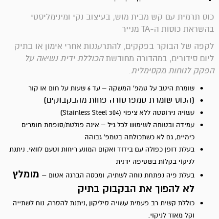
כוס תרמית עם קש מבית מוש, בעיצוב נקי ומינימליסטי
בהשראת כוסות ה-TA מנייר
לקפה של הבוקר בפקקים, להתרעננות אחרי אימון או בתיק
ליום סידורים, במהדורה מחודשת
הכוללת ידית נשיאה על
הפקק לנוחות מקסימלית
.
שומרת היטב על טמפ' המשקה – עד 6 שעות על חום או קור
(הכוס שומרת טמפרטורה פחות מהבקבוקים)
עשויה נירוסטה ללא ציפוי (Stainless Steel 304)
עמידה ובטוחה לשימוש לכל גיל – אינה פולטת/סופחת חומרים
כימיים, גם לא כשתכולתה בטמפ' גבוהה
בעלת דופן כפולה עם בידוד ואקום המונע ריחות וטעם לוואי. ניתנת
לניקוי בקלות בשטיפה ידנית
מומלץ
בעלת פיה נפתחת נוחה לשתיה, ומכסה הברגה אטום –
לא להפוך את הבקבוק בתיק
כוללת קשית רב פעמית עשויה סיליקון ,ניתנת להסרה, נוח לשתייה
וקל מאוד לניקוי.