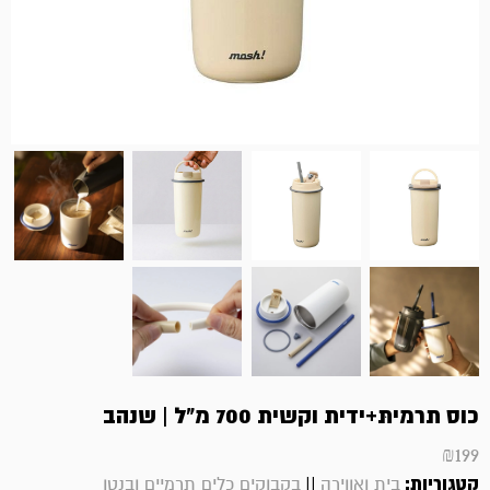
כוס תרמיתּ+ידית וקשית 700 מ"ל | שנהב
₪
199
קטגוריות:
||
בית ואווירה
בקבוקים כלים תרמיים ובנטו