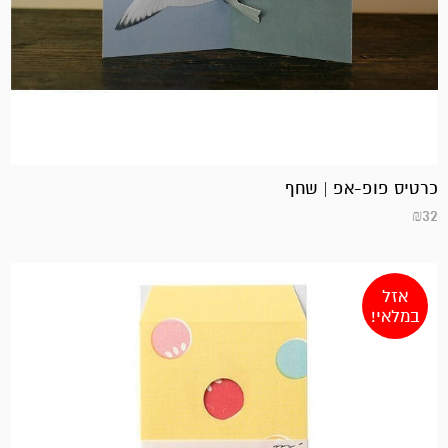
כרטיס פופ-אפ | שחף
₪
32
אזל
במלאי!