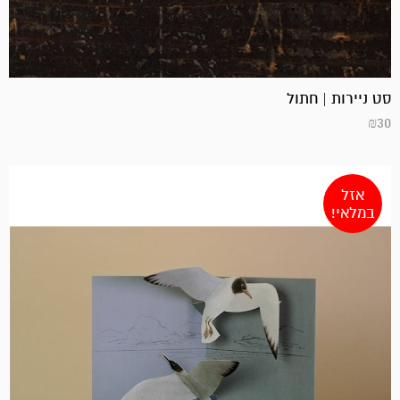
סט ניירות | חתול
₪
30
אזל
במלאי!