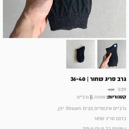
גרב סריג שחור | 36-40
₪
29
₪
39
קטגוריות:
||
אופנה
גרביים
גרביים איכותיים מבית Stream יפן,
בדגם סריג שחור
עשויים בד נעים ועמיד