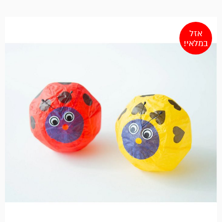
אזל
במלאי!