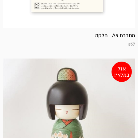
מחברת A5 | חלקה
₪
69
אזל
במלאי!