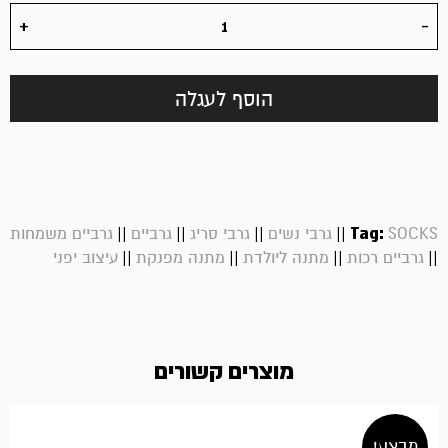
הוסף לעגלה
||
||
||
||
Tag:
SOCKS
גרבי נשים
גרבי סריג
גרביים
גרביים משמחות
||
||
||
||
גרביים רכות
מתנה ליולדת
מתנה מפנקת
עיצוב יפני
מוצרים קשורים
מבצע!