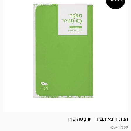
הבוקר בא תמיד | שיבַּטה טוֹיוֹ
₪
60
₪
69