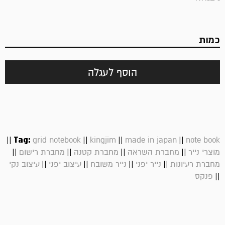
כמות
הוסף לעגלה
||
Tag:
||
||
||
grid notebook
kingjim
made in japan
note book
||
||
||
||
מוצרי נייר
מחברת השראה
מחברת קטנה
מחברת רישום
||
||
||
||
מחברת רעיונות
נייר יפני
נייר משובח
עיצוב יפני
עיצוב נקי
||
פנקס