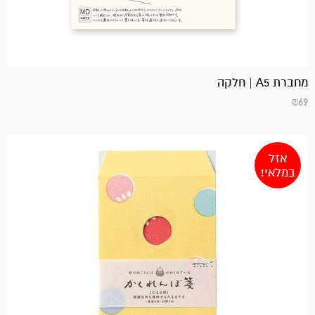
מחברת A5 | חלקה
₪
69
אזל
במלאי!