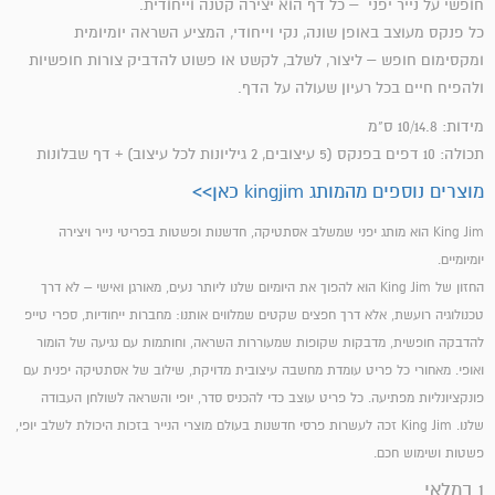
חופשי על נייר יפני – כל דף הוא יצירה קטנה וייחודית.
כל פנקס מעוצב באופן שונה, נקי וייחודי, המציע השראה
יומיומית
ומקסימום חופש – ליצור, לשלב, לקשט או פשוט להדביק צורות חופשיות
ולהפיח חיים בכל רעיון שעולה על הדף.
מידות: 10/14.8 ס"מ
תכולה: 10 דפים בפנקס (5 עיצובים, 2 גיליונות לכל עיצוב) + דף שבלונות
מוצרים נוספים מהמותג kingjim כאן>>
King Jim הוא מותג יפני שמשלב אסתטיקה, חדשנות ופשטות בפריטי נייר ויצירה
יומיומיים.
החזון של King Jim הוא להפוך את היומיום שלנו ליותר נעים, מאורגן ואישי – לא דרך
טכנולוגיה רועשת, אלא דרך חפצים שקטים שמלווים אותנו: מחברות ייחודיות, ספרי טייפ
להדבקה חופשית, מדבקות שקופות שמעוררות השראה, וחותמות עם נגיעה של הומור
ואופי. מאחורי כל פריט עומדת מחשבה עיצובית מדויקת, שילוב של אסתטיקה יפנית עם
פונקציונליות מפתיעה. כל פריט עוצב כדי להכניס סדר, יופי והשראה לשולחן העבודה
שלנו. King Jim זכה לעשרות פרסי חדשנות בעולם מוצרי הנייר בזכות היכולת לשלב יופי,
פשטות ושימוש חכם.
1 במלאי