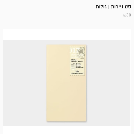
סט ניירות | גולות
₪
30