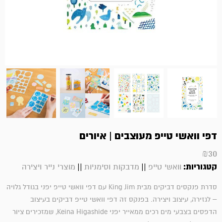
דפי וואשי טייפ מעוצבים | איורים
₪
30
קטגוריות:
||
||
וואשי טייפ
מדבקות וסימניות
מוצרי נייר ויצירה
סדרת פנקסים דביקים מבית
King Jim
עם דפי וואשי טייפ יפני בגודל גלויה
– לגזירה, עיצוב ויצירה. בפנקס זה דפי
וואשי טייפ דביקים בעיצוב
הדפסים בצבעי מים רכים ממאייר יפני
Keina Higashide
, שמזכירים ציור