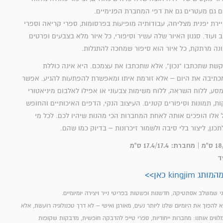
ם גם מעטרים גם את דפי המחברת הפנימיים.
היא מאיירת יפנית מצליחה, עבודותיה מופיעות בפרסומות, ספרי קריאה וספרי
ב ועוד. סגנון האיור שלה עשיר וסיפורי, כל איור מלא בצבעים ופרטים
נה מרתקת, כל איור הוא סיפור שמחכה להתגלות.
שת שתכתבו "נכון", אלא שתכתבו את עצמכם. היא אינה כוללת
מכתיבה את היום – אלא זורמת איתו ומאפשרת להפתעות להגיע. אפשר
מסע, ללוח השראה, ללוח משימות צבעוני או אפילו לאלבום מיניאטורי
ת, תמונות וסיפורים קטנים. העיצוב הנקי, הדפים האיכותיים והחופש
אלו הופכים אותה לאחת המחברות הכי מהנות שיהיו לכם. לכל מי
כנן, ליצור בלי סיבה ולשמור זיכרונות – בדיוק כמו שהם.
kingj כאן>>
ון של King Jim הוא להפוך את היומיום שלנו ליותר נעים, מאורגן ואישי – לא דרך טכנולוגיה רועשת, אלא
וים אותנו: מחברות ייחודיות, ספרי טייפ להדבקה חופשית, מדבקות שקופות