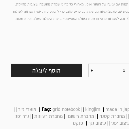
מות עם נגיעה של הומור ואופי. מאחורי כל פריט עומדת מחשבה עיצובית מדויקת,
ית עם פונקציונליות מפתיעה. כל פריט עוצב כדי להכניס סדר, יופי והשראה לשולחן
העבודה שלנו. King Jim זכה לעשרות פרסי חדשנות בעולם הסטיישנרי בזכות היכולת לשלב יופי, פשטות
הוסף לעגלה
||
||
Tag:
||
||
made in ja
kingjim
grid notebook
מוצרי נייר
||
||
||
|
מחברת קטנה
מחברת רישום
מחברת רעיונות
נייר יפני
||
||
יצוב יפני
עיצוב נקי
פנקס