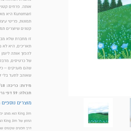
אותה. פרחים קטני
Kunomari 
תמונות, פריטי עיצו
קטנים שיוצרים תמו
זו מחברת שלא מבק
תאריכים, היא לא 
להפוך אותה ליומן 
של כרטיסים, מדבקו
שהם מעניקים – כל 
שאוהב לתעד בלי לת
מידות: כריכה: 18/18 ס"מ | מחברת: 17.4/17.4 ס"מ
תכולה: 59 דפי גריד
מוצרים נוספים מהמותג im
King Jim הוא מותג יפני שמשלב אסתטיקה, חדשנות ופשטות בפריטי נייר ויצירה יומיומיים.
החז
דרך חפצים שקטים שמלו