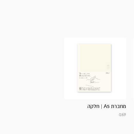
מחברת A5 | חלקה
₪
69