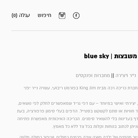
חיפוש
עגלה (0)
ות | blue sky
||
נייר ויצירה
מחברות ופנקסים
Hitotoki Note – מחברת כריכה רכה מבית King Jim בפורמט ריבועי, עשויה נייר יפני
יצירתי ואישי במיוחד – עם דפי גריד שמאפשרים לחלק לפי נושאים,
 חוויות או סתם לקשקש בסטייל. הדפים בעלי סימון פרפורציה, בעת
דף בעדינות בלי להשאיר סימנים. הכריכה האיכותית מאפשרת פתיחה
ניתן לכתוב בנוחות וקלות בכל צד ללא כל מאמץ.
ר מקסים של ילדה חוצה שדה פרחים כחולים, וציפור כחולה מלווה