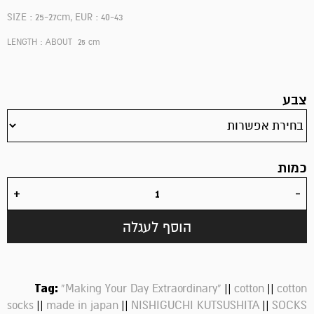
SIZE : 25-27cm, EUR : 40-43
LENGTH : ABOUT 25 cm
צבע
כמות
הוסף לעגלה
Tag:
||
||
“Making Your Day Extraordinary”
cotton
cotton
||
||
||
socks
made in japan
NISHIGUCHI KUTSUSHITA
SOCKS