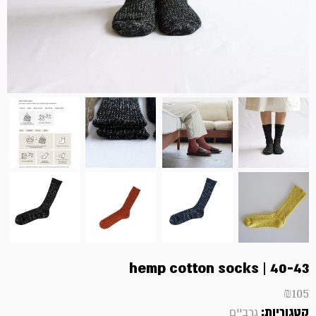
hemp cotton socks | 40-43
₪
105
קטגוריות:
גרביים