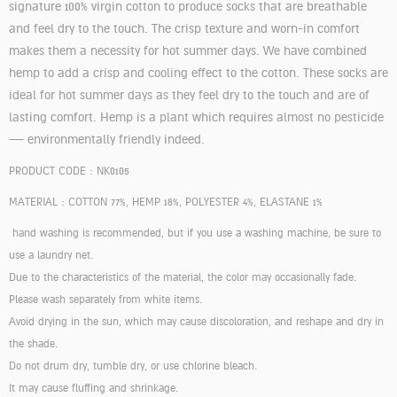
signature 100% virgin cotton to produce socks that are breathable
and feel dry to the touch. The crisp texture and worn-in comfort
makes them a necessity for hot summer days. We have combined
hemp to add a crisp and cooling effect to the cotton. These socks are
ideal for hot summer days as they feel dry to the touch and are of
lasting comfort. Hemp is a plant which requires almost no pesticide
— environmentally friendly indeed.
PRODUCT CODE : NK0105
MATERIAL : COTTON 77%, HEMP 18%, POLYESTER 4%, ELASTANE 1%
hand washing is recommended, but if you use a washing machine, be sure to
use a laundry net.
Due to the characteristics of the material, the color may occasionally fade.
Please wash separately from white items.
Avoid drying in the sun, which may cause discoloration, and reshape and dry in
the shade.
Do not drum dry, tumble dry, or use chlorine bleach.
It may cause fluffing and shrinkage.