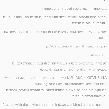
גרבי כותנה והמפ hemp cotton ribbed socks
גרביים רכות ונעימות עשויות שילוב חוטי המפ עם סריגת חוטי כותנה עדינים
-הנקראים כותנה גולמית
שנשארים לאחר ייצור החוט , מעבירים במכונת טוויה מיוחדת כדי ליצור את
החוט
הרכב: 77% כותנה, 18% המפ 4% פוליאסטר 1%אלסטן
מידה 40-43
מומלץ לשטוף ידנית
לשמירה על הגרביים
או בשקית נפרדת למכונה
בכביסה עדינה ללא סחיטה, ייבוש בצל לא במכונה
NISHIGUCHI KUTSUSHITA
היא חברת גרביים יפנית שהוקמה בשנת 1950.
תחת הקונספט “Making Your Day Extraordinary”
הם מקפידים בבחירת האיכות הטובה ביותר של חומרים טבעיים, עיצובים
ודוגמאות סריגה מיוחדות
Created with the environment in mind, we combined hemp to our