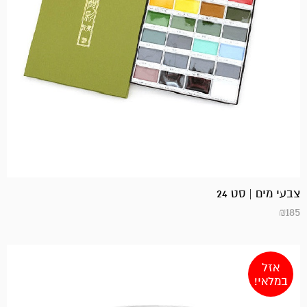
צבעי מים | סט 24
₪
185
אזל
במלאי!