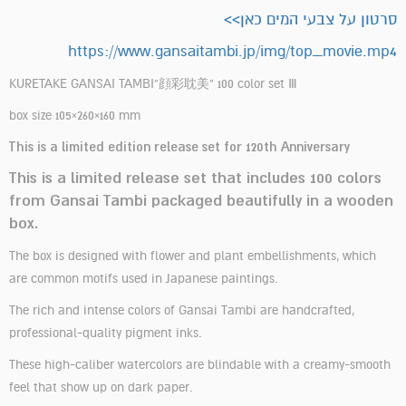
סרטון על צבעי המים כאן>>
https://www.gansaitambi.jp/img/top_movie.mp4
KURETAKE GANSAI TAMBI”顔彩耽美” 100 color set Ⅲ
box size 105×260×160 mm
This is a limited edition release set for 120th Anniversary
This is a limited release set that includes 100 colors
from Gansai Tambi packaged beautifully in a wooden
box.
The box is designed with flower and plant embellishments, which
are common motifs used in Japanese paintings.
The rich and intense colors of Gansai Tambi are handcrafted,
professional-quality pigment inks.
These high-caliber watercolors are blindable with a creamy-smooth
feel that show up on dark paper.