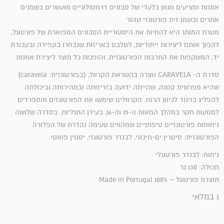
אמנות ומציעים מגוון בלעדי של סבונים דרמטולוגיים מועשרים בשמנים
אתרים ובשמן זית פורטוגזי טהור
מטרת המותג היא להחיות את היסטוריית הסבונים המפוארת של פורטוגל,
להפוך אותם ליצירות ייחודיות, לשלבם באריזות שנבחרו בקפידה ובעבודת
יד, המשקפות את התרבות הפורטוגזית, והופכות כל מוצר ליצירת אמנות
סדרת ה- CARAVELA נוצרה בהשראת הקרוול, (בפורטוגזית: caravela)
שהיא מפרשית קטנה, שהייתה ידועה בזריזותה ובמהירותה וביכולתה
להפליג בניגוד לכיוון הרוח. הקרוולים שימשו את הפורטוגזים והספרדים
למסעות חקר במהלך המאות ה-15 וה-16, בעידן התגליות. בסדרה שלושה
ניחוחות פורטוגזיים טיפוסיים שמהווים טעימה נהדרת של הפלורה
הפורטוגזית: סיטרין ים-תיכוני, לבנדר פורטוגזי, יסמין פואטי.
ניחוח: לבנדר פורטוגלי
תכולה: 130 גר
תוצרת פורטוגל – 100% Made in Portugal
1 במלאי