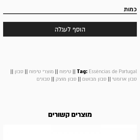
כמות
הוסף לעגלה
||
||
||
||
Tag:
Essências de Portugal
טיפוח
מוצרי טיפוח
סבון
||
||
||
סבון ארומטי
סבון מבושם
סבון מוצק
סבונים
מוצרים קשורים