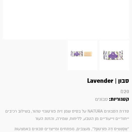
סבון | Lavender
₪
20
קטגוריות:
סבונים
סדרת הסבונים NATURA על בסיס שמן זית פורטוגזי טהור, בשילוב רכיבים
ייחודיים וייעודיים מן הטבע, לליחוח, שמירה, והזנת העור
"אֶסֵנְשיֵס דֶּה פּוֹרְטוּגָל", מעצבים, מפתחים ומייצרים סבונים באמצעות