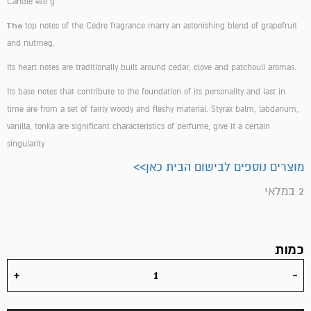
Candle 450 g
The
top notes of the Cèdre fragrance marry an astonishing blend of grapefruit
and nutmeg.
Its heart notes are traditionally built around cedar, clove and patchouli aromas.
Its base notes that contribute to the foundation of its personality and last in
time are from a set of fairly woody and fleshy material. Styrax balm, labdanum,
vanilla, tonka are significant characteristics of perfume, give it a certain
singularity
מוצרים נוספים לבישום הבית כאן>>
2 במלאי
כמות