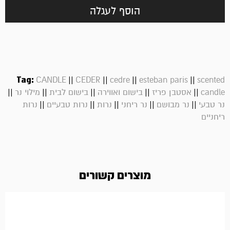
הוסף לעגלה
Tag:
||
||
||
||
CANDLE
CEDER
cedre
esteban paris
scented
||
||
||
||
||
candle
אסטבן פריז
בישום ואווירה
בישום לבית
מילוי נר
||
||
||
||
||
נר טבעי
נר מבושם
נר ריחני
נרות
נרות טבעיים
נרות
ריחניים
מוצרים קשורים