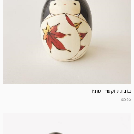
בובת קוקשי | סתיו
₪
265