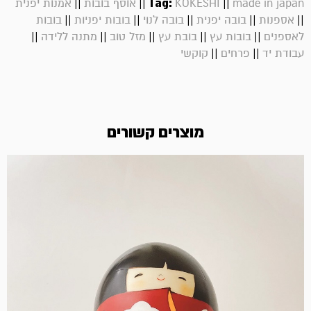
||
||
Tag:
||
made in japan
KOKESHI
אוסף בובות
אמנות יפנית
||
||
||
||
||
אספנות
בובה יפנית
בובה לנוי
בובות יפניות
בובות
||
||
||
||
||
לאספנים
בובות עץ
בובת עץ
מזל טוב
מתנה ללידה
||
||
עבודת יד
פרחים
קוקשי
מוצרים קשורים